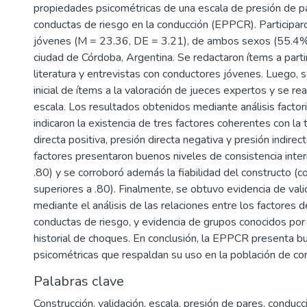
propiedades psicométricas de una escala de presión de pa
conductas de riesgo en la conducción (EPPCR). Participa
jóvenes (M = 23.36, DE = 3.21), de ambos sexos (55.4%
ciudad de Córdoba, Argentina. Se redactaron ítems a partir
literatura y entrevistas con conductores jóvenes. Luego, 
inicial de ítems a la valoración de jueces expertos y se real
escala. Los resultados obtenidos mediante análisis factori
indicaron la existencia de tres factores coherentes con la t
directa positiva, presión directa negativa y presión indirec
factores presentaron buenos niveles de consistencia intern
.80) y se corroboró además la fiabilidad del constructo (c
superiores a .80). Finalmente, se obtuvo evidencia de val
mediante el análisis de las relaciones entre los factores 
conductas de riesgo, y evidencia de grupos conocidos por
historial de choques. En conclusión, la EPPCR presenta 
psicométricas que respaldan su uso en la población de co
Palabras clave
Construcción
,
validación
,
escala
,
presión de pares
,
conducc