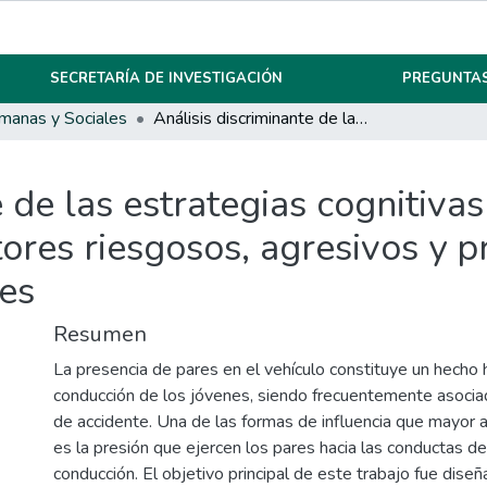
SECRETARÍA DE INVESTIGACIÓN
PREGUNTAS
manas y Sociales
Análisis discriminante de las estrategias cognitivas de regulación emocional en conductores riesgosos, agresivos y prudentes: un estudio con jóvenes cordobeses
 de las estrategias cognitiva
res riesgosos, agresivos y p
es
Resumen
La presencia de pares en el vehículo constituye un hecho h
conducción de los jóvenes, siendo frecuentemente asocia
de accidente. Una de las formas de influencia que mayor a
es la presión que ejercen los pares hacia las conductas de
conducción. El objetivo principal de este trabajo fue diseña