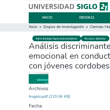
INICIO
EBOOK21
Inicio
Grupos de Investigación
Ciencias Hu
item.badge.type.presentation
Acceso abierto
Análisis discriminante
emocional en conducto
con jóvenes cordobes
Archivos
trogolo.pdf
(229.06 KB)
Fecha