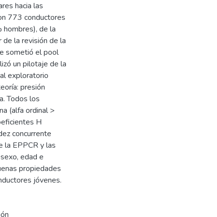
res hacia las
ron 773 conductores
 hombres), de la
 de la revisión de la
se sometió el pool
izó un pilotaje de la
al exploratorio
eoría: presión
ta. Todos los
a (alfa ordinal >
oeficientes H
idez concurrente
de la EPPCR y las
 sexo, edad e
buenas propiedades
nductores jóvenes.
ión