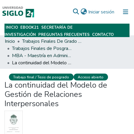
(current)
Iniciar sesión
INICIO
EBOOK21
SECRETARÍA DE
Subir
INVESTIGACIÓN
PREGUNTAS FRECUENTES
CONTACTO
Inicio
Trabajos Finales De Grado Y Posgrado
Trabajos Finales de Posgrados y Maestrías
MBA - Maestría en Administración de Empresas
La continuidad del Modelo de Gestión de Relaciones Interpersonales
Trabajo final / Tesis de posgrado
Acceso abierto
La continuidad del Modelo de
Gestión de Relaciones
Interpersonales