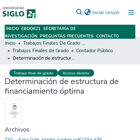
(current)
Iniciar sesión
INICIO
EBOOK21
SECRETARÍA DE
Subir
INVESTIGACIÓN
PREGUNTAS FRECUENTES
CONTACTO
Inicio
Trabajos Finales De Grado Y Posgrado
Trabajos Finales de Grado
Contador Público
Determinación de estructura de financiamiento óptima
Trabajo final de grado
Acceso abierto
Determinación de estructura de
financiamiento óptima
Archivos
TFG - Sanz Galli, Martin Andres.pdf
(394 KB)