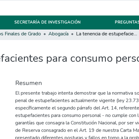
SECRETARÍA DE INVESTIGACIÓN
PREGUNTAS
os Finales de Grado
Abogacía
La tenencia de estupefacientes para consumo personal en el régimen jurídico argentino
efacientes para consumo pers
Resumen
El presente trabajo intenta demostrar que la normativa s
penal de estupefacientes actualmente vigente (ley 23.73
específicamente el segundo párrafo del Art. 14, referente
estupefacientes para consumo personal - no cumple con 
garantías que consagra la Constitución Nacional, por ser vio
de Reserva consagrado en el Art. 19 de nuestra Carta M
presentado diferentes posturas y fallos en torno a la prob