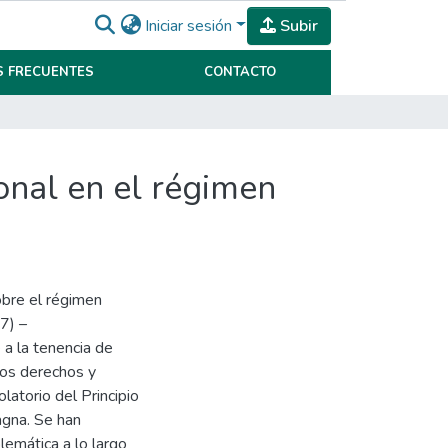
Iniciar sesión
Subir
 FRECUENTES
CONTACTO
onal en el régimen
obre el régimen
7) –
 a la tenencia de
los derechos y
latorio del Principio
agna. Se han
lemática a lo largo