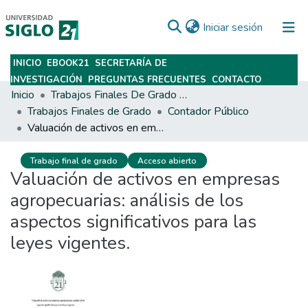
(current)
Iniciar sesión
INICIO
EBOOK21
SECRETARÍA DE
Subir
INVESTIGACIÓN
PREGUNTAS FRECUENTES
CONTACTO
Inicio
Trabajos Finales De Grado Y Posgrado
Trabajos Finales de Grado
Contador Público
Valuación de activos en empresas agropecuarias: análisis de los aspectos significativos para las leyes vigentes.
Trabajo final de grado
Acceso abierto
Valuación de activos en empresas
agropecuarias: análisis de los
aspectos significativos para las
leyes vigentes.