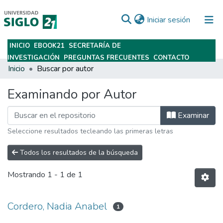
(current)
Iniciar sesión
INICIO
EBOOK21
SECRETARÍA DE
Subir
INVESTIGACIÓN
PREGUNTAS FRECUENTES
CONTACTO
Inicio
Buscar por autor
Examinando por Autor
Examinar
Seleccione resultados tecleando las primeras letras
Todos los resultados de la búsqueda
Mostrando
1 - 1 de 1
Cordero, Nadia Anabel
1