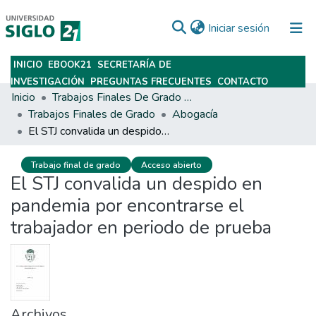
(current)
Iniciar sesión
INICIO
EBOOK21
SECRETARÍA DE
Subir
INVESTIGACIÓN
PREGUNTAS FRECUENTES
CONTACTO
Inicio
Trabajos Finales De Grado Y Posgrado
Trabajos Finales de Grado
Abogacía
El STJ convalida un despido en pandemia por encontrarse el trabajador en periodo de prueba
Trabajo final de grado
Acceso abierto
El STJ convalida un despido en
pandemia por encontrarse el
trabajador en periodo de prueba
Archivos