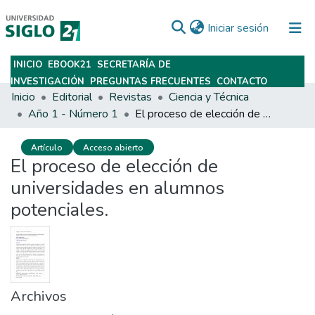
(current)
Iniciar sesión
INICIO
EBOOK21
SECRETARÍA DE
Subir
INVESTIGACIÓN
PREGUNTAS FRECUENTES
CONTACTO
Inicio
Editorial
Revistas
Ciencia y Técnica
Año 1 - Número 1
El proceso de elección de universidades en alumnos potenciales.
Artículo
Acceso abierto
El proceso de elección de
universidades en alumnos
potenciales.
Archivos