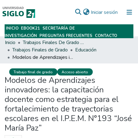
(current)
Iniciar sesión
INICIO
EBOOK21
SECRETARÍA DE
Subir
INVESTIGACIÓN
PREGUNTAS FRECUENTES
CONTACTO
Inicio
Trabajos Finales De Grado Y Posgrado
Trabajos Finales de Grado
Educación
Modelos de Aprendizajes innovadores: la capacitación docente como estrategia para el fortalecimiento de trayectorias escolares en el I.P.E.M. N°193 “José María Paz”
Trabajo final de grado
Acceso abierto
Modelos de Aprendizajes
innovadores: la capacitación
docente como estrategia para el
fortalecimiento de trayectorias
escolares en el I.P.E.M. N°193 “José
María Paz”