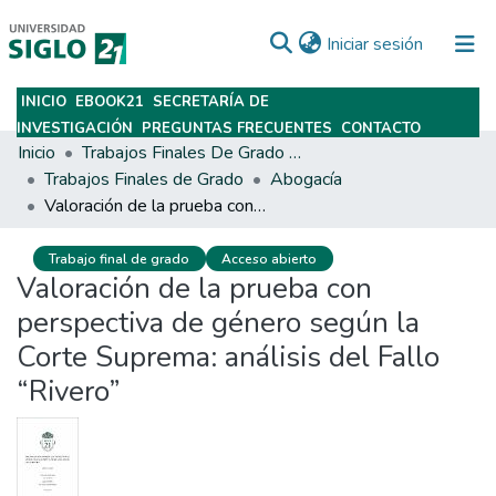
(current)
Iniciar sesión
INICIO
EBOOK21
SECRETARÍA DE
Subir
INVESTIGACIÓN
PREGUNTAS FRECUENTES
CONTACTO
Inicio
Trabajos Finales De Grado Y Posgrado
Trabajos Finales de Grado
Abogacía
Valoración de la prueba con perspectiva de género según la Corte Suprema: análisis del Fallo “Rivero”
Trabajo final de grado
Acceso abierto
Valoración de la prueba con
perspectiva de género según la
Corte Suprema: análisis del Fallo
“Rivero”