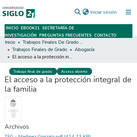
(current)
Iniciar sesión
INICIO
EBOOK21
SECRETARÍA DE
Subir
INVESTIGACIÓN
PREGUNTAS FRECUENTES
CONTACTO
Inicio
Trabajos Finales De Grado Y Posgrado
Trabajos Finales de Grado
Abogacía
El acceso a la protección integral de la familia
Trabajo final de grado
Acceso abierto
El acceso a la protección integral de
la familia
Archivos
TFG - Martinez Gonzalo.pdf
(414.73 KB)