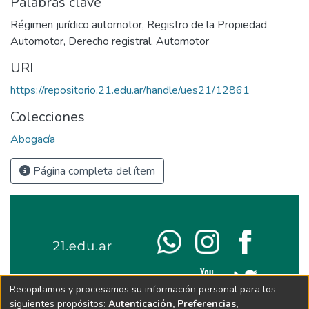
Palabras clave
Régimen jurídico automotor
,
Registro de la Propiedad
Automotor
,
Derecho registral
,
Automotor
URI
https://repositorio.21.edu.ar/handle/ues21/12861
Colecciones
Abogacía
Página completa del ítem
Recopilamos y procesamos su información personal para los
siguientes propósitos:
Autenticación, Preferencias,