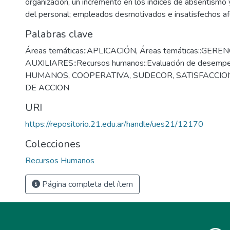
organización, un incremento en los índices de absentismo y
del personal; empleados desmotivados e insatisfechos afe
Palabras clave
Áreas temáticas::APLICACIÓN
,
Áreas temáticas::GERE
AUXILIARES::Recursos humanos::Evaluación de desemp
HUMANOS
,
COOPERATIVA
,
SUDECOR
,
SATISFACCI
DE ACCION
URI
https://repositorio.21.edu.ar/handle/ues21/12170
Colecciones
Recursos Humanos
Página completa del ítem