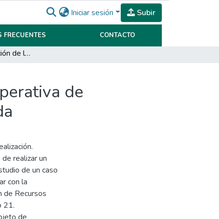
Iniciar sesión
Subir
 FRECUENTES
CONTACTO
Mejorar la satisfacción de los empleados de la Cooperativa de Emprendimientos Múltiples Sudecor Litoral Limitada
perativa de
da
alización.
 de realizar un
studio de un caso
ar con la
ión de Recursos
o 21.
bjeto de