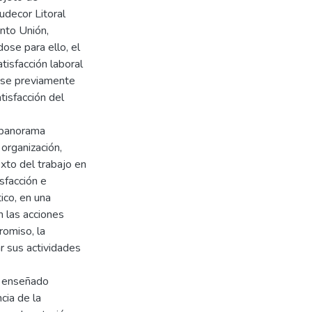
udecor Litoral
ento Unión,
ose para ello, el
isfacción laboral
arse previamente
tisfacción del
n panorama
organización,
xto del trabajo en
sfacción e
ico, en una
n las acciones
romiso, la
r sus actividades
n enseñado
cia de la