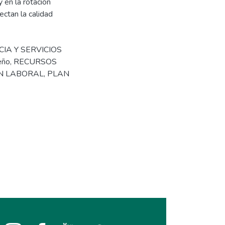
 en la rotación
ctan la calidad
NCIA Y SERVICIOS
eño
,
RECURSOS
ON LABORAL
,
PLAN