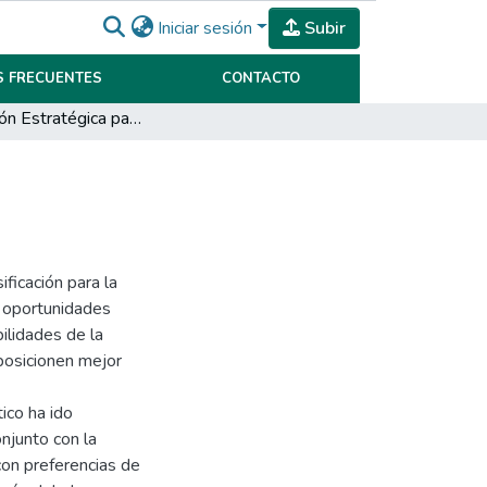
Iniciar sesión
Subir
 FRECUENTES
CONTACTO
Planificación Estratégica para Lozada Viajes
ficación para la
s oportunidades
ilidades de la
posicionen mejor
ico ha ido
njunto con la
con preferencias de