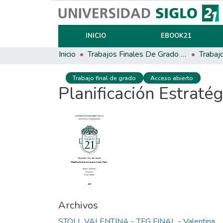
INICIO
EBOOK21
Inicio
Trabajos Finales De Grado Y Posgrado
Trabaj
Trabajo final de grado
Acceso abierto
Planificación Estraté
Archivos
STOLL VALENTINA - TFG FINAL - Valentina