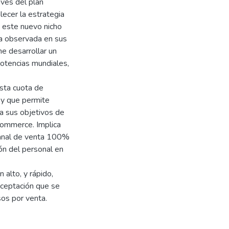
vés del plan
lecer la estrategia
o este nuevo nicho
la observada en sus
e desarrollar un
potencias mundiales,
esta cuota de
, y que permite
ia sus objetivos de
commerce. Implica
 canal de venta 100%
ón del personal en
 alto, y rápido,
aceptación que se
sos por venta.