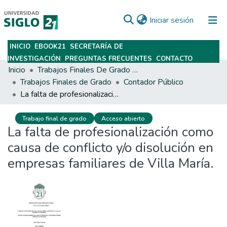
(current)
Iniciar sesión
INICIO
EBOOK21
SECRETARÍA DE
Subir
INVESTIGACIÓN
PREGUNTAS FRECUENTES
CONTACTO
Inicio
Trabajos Finales De Grado Y Posgrado
Trabajos Finales de Grado
Contador Público
La falta de profesionalización como causa de conflicto y/o disolución en empresas familiares de Villa María.
Trabajo final de grado
Acceso abierto
La falta de profesionalización como
causa de conflicto y/o disolución en
empresas familiares de Villa María.