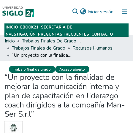
(current)
Iniciar sesión
INICIO
EBOOK21
SECRETARÍA DE
Subir
INVESTIGACIÓN
PREGUNTAS FRECUENTES
CONTACTO
Inicio
Trabajos Finales De Grado Y Posgrado
Trabajos Finales de Grado
Recursos Humanos
“Un proyecto con la finalidad de mejorar la comunicación interna y plan de capacitación en liderazgo coach dirigidos a la compañía Man-Ser S.r.l”
Trabajo final de grado
Acceso abierto
“Un proyecto con la finalidad de
mejorar la comunicación interna y
plan de capacitación en liderazgo
coach dirigidos a la compañía Man-
Ser S.r.l”