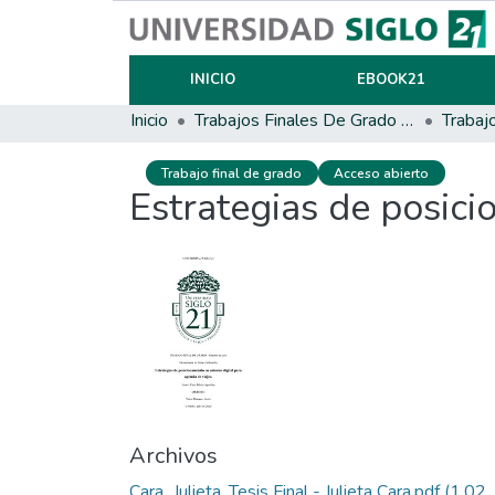
INICIO
EBOOK21
Inicio
Trabajos Finales De Grado Y Posgrado
Trabaj
Trabajo final de grado
Acceso abierto
Estrategias de posici
Archivos
Cara_Julieta_Tesis Final - Julieta Cara.pdf
(1.02