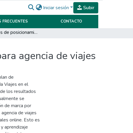
Iniciar sesión
Subir
 FRECUENTES
CONTACTO
Estrategias de posicionamiento en entorno digital para agencia de viajes
para agencia de viajes
plan de
a Viajes en el
 de los resultados
Igualmente se
ón de marca por
a agencia de viajes
ales online. Esto es
 y aprendizaje