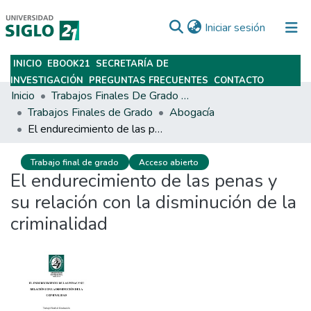
(current)
Iniciar sesión
INICIO
EBOOK21
SECRETARÍA DE
Subir
INVESTIGACIÓN
PREGUNTAS FRECUENTES
CONTACTO
Inicio
Trabajos Finales De Grado Y Posgrado
Trabajos Finales de Grado
Abogacía
El endurecimiento de las penas y su relación con la disminución de la criminalidad
Trabajo final de grado
Acceso abierto
El endurecimiento de las penas y
su relación con la disminución de la
criminalidad