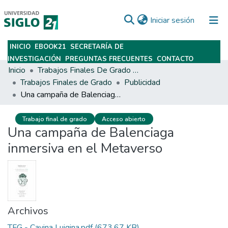
(current)
Iniciar sesión
INICIO
EBOOK21
SECRETARÍA DE
Subir
INVESTIGACIÓN
PREGUNTAS FRECUENTES
CONTACTO
Inicio
Trabajos Finales De Grado Y Posgrado
Trabajos Finales de Grado
Publicidad
Una campaña de Balenciaga inmersiva en el Metaverso
Trabajo final de grado
Acceso abierto
Una campaña de Balenciaga
inmersiva en el Metaverso
Archivos
TFG - Cavina Luigina.pdf
(673.67 KB)