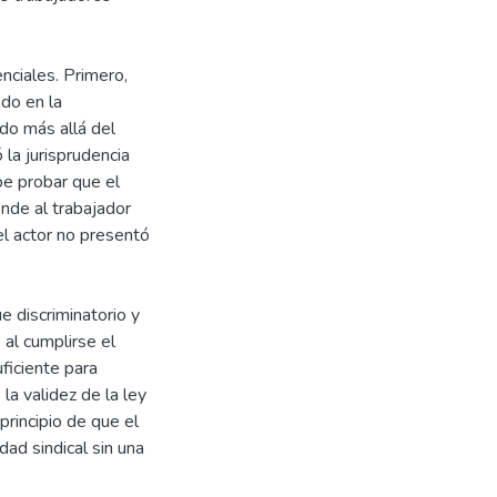
enciales. Primero,
do en la
do más allá del
 la jurisprudencia
be probar que el
nde al trabajador
el actor no presentó
e discriminatorio y
 al cumplirse el
uficiente para
la validez de la ley
rincipio de que el
dad sindical sin una