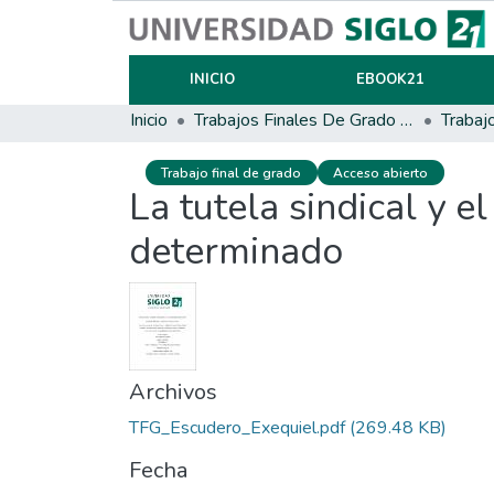
INICIO
EBOOK21
Inicio
Trabajos Finales De Grado Y Posgrado
Trabaj
Trabajo final de grado
Acceso abierto
La tutela sindical y e
determinado
Archivos
TFG_Escudero_Exequiel.pdf
(269.48 KB)
Fecha