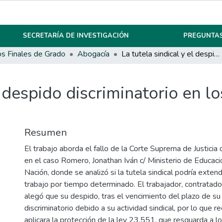
SECRETARÍA DE INVESTIGACIÓN
PREGUNTAS
os Finales de Grado
Abogacía
La tutela sindical y el despido discriminatorio en los contratos a plazo determinado
l despido discriminatorio en l
Resumen
El trabajo aborda el fallo de la Corte Suprema de Justicia
en el caso Romero, Jonathan Iván c/ Ministerio de Educac
Nación, donde se analizó si la tutela sindical podría exten
trabajo por tiempo determinado. El trabajador, contratado
alegó que su despido, tras el vencimiento del plazo de su 
discriminatorio debido a su actividad sindical, por lo que 
aplicara la protección de la ley 23.551, que resguarda a l