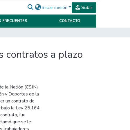
Iniciar sesión
Subir
 FRECUENTES
CONTACTO
os contratos a plazo
 de la Nación (CSJN)
ión y Deportes de la
der un contrato de
 bajo la Ley 25.164,
contrato, fue
reclamó que se le
os trabajadores