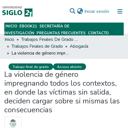
(current)
Iniciar sesión
INICIO
EBOOK21
SECRETARÍA DE
Subir
INVESTIGACIÓN
PREGUNTAS FRECUENTES
CONTACTO
Inicio
Trabajos Finales De Grado Y Posgrado
Trabajos Finales de Grado
Abogacía
La violencia de género impregnando todos los contextos, en donde las víctimas sin salida, deciden cargar sobre si mismas las consecuencias
Trabajo final de grado
Acceso abierto
La violencia de género
impregnando todos los contextos,
en donde las víctimas sin salida,
deciden cargar sobre si mismas las
consecuencias