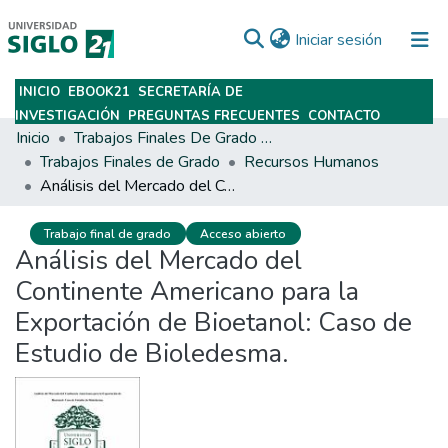
(current)
Iniciar sesión
INICIO
EBOOK21
SECRETARÍA DE
Subir
INVESTIGACIÓN
PREGUNTAS FRECUENTES
CONTACTO
Inicio
Trabajos Finales De Grado Y Posgrado
Trabajos Finales de Grado
Recursos Humanos
Análisis del Mercado del Continente Americano para la Exportación de Bioetanol: Caso de Estudio de Bioledesma.
Trabajo final de grado
Acceso abierto
Análisis del Mercado del
Continente Americano para la
Exportación de Bioetanol: Caso de
Estudio de Bioledesma.