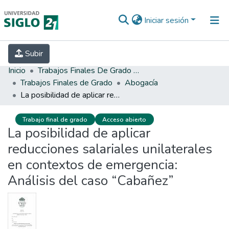
Iniciar sesión
INICIO
EBOOK21
SECRETARÍA DE
Subir
INVESTIGACIÓN
PREGUNTAS FRECUENTES
CONTACTO
Inicio
Trabajos Finales De Grado Y Posgrado
Trabajos Finales de Grado
Abogacía
La posibilidad de aplicar reducciones salariales unilaterales en contextos de emergencia: Análisis del caso “Cabañez”
Trabajo final de grado
Acceso abierto
La posibilidad de aplicar
reducciones salariales unilaterales
en contextos de emergencia:
Análisis del caso “Cabañez”