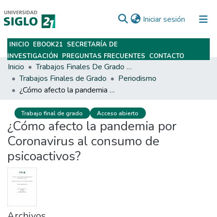
(current)
Iniciar sesión
INICIO
EBOOK21
SECRETARÍA DE
Subir
INVESTIGACIÓN
PREGUNTAS FRECUENTES
CONTACTO
Inicio
Trabajos Finales De Grado Y Posgrado
Trabajos Finales de Grado
Periodismo
¿Cómo afecto la pandemia por Coronavirus al consumo de psicoactivos?
Trabajo final de grado
Acceso abierto
¿Cómo afecto la pandemia por
Coronavirus al consumo de
psicoactivos?
Archivos