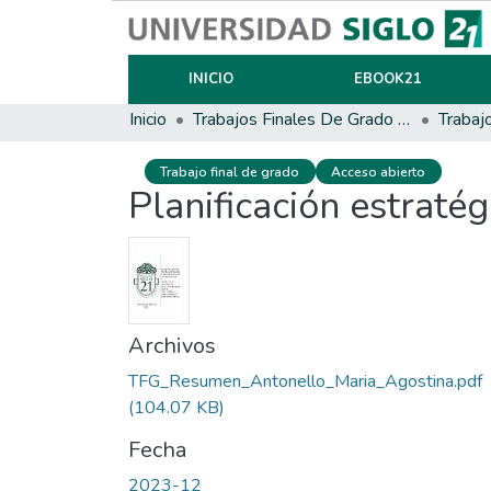
INICIO
EBOOK21
Inicio
Trabajos Finales De Grado Y Posgrado
Trabaj
Trabajo final de grado
Acceso abierto
Planificación estraté
Archivos
TFG_Resumen_Antonello_Maria_Agostina.pdf
(104.07 KB)
Fecha
2023-12