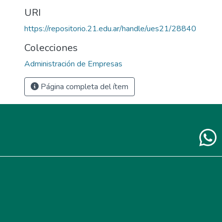
URI
https://repositorio.21.edu.ar/handle/ues21/28840
Colecciones
Administración de Empresas
Página completa del ítem