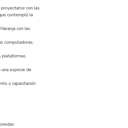
y proyectarse con las
 que contempló la
 Naranja con las
las computadoras,
as plataformas
ó una especie de
nto y capacitación
monedas