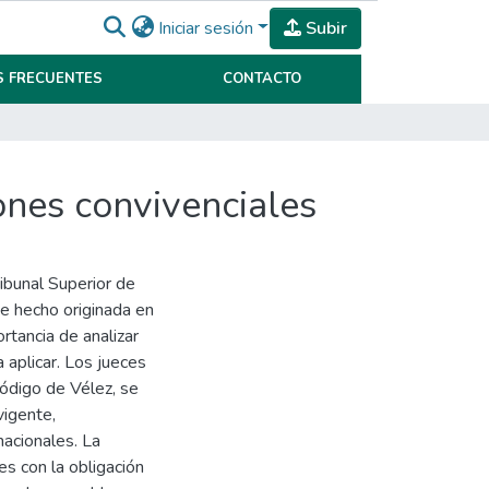
Iniciar sesión
Subir
 FRECUENTES
CONTACTO
ones convivenciales
Tribunal Superior de
de hecho originada en
ortancia de analizar
 aplicar. Los jueces
Código de Vélez, se
vigente,
nacionales. La
es con la obligación