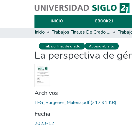
INICIO
EBOOK21
Inicio
Trabajos Finales De Grado Y Posgrado
Trabaj
Trabajo final de grado
Acceso abierto
La perspectiva de gén
Archivos
TFG_Burgener_Malena.pdf
(217.91 KB)
Fecha
2023-12