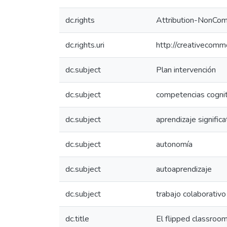
dc.rights
Attribution-NonCom
dc.rights.uri
http://creativecomm
dc.subject
Plan intervención
dc.subject
competencias cognit
dc.subject
aprendizaje significa
dc.subject
autonomía
dc.subject
autoaprendizaje
dc.subject
trabajo colaborativo
dc.title
El flipped classroom