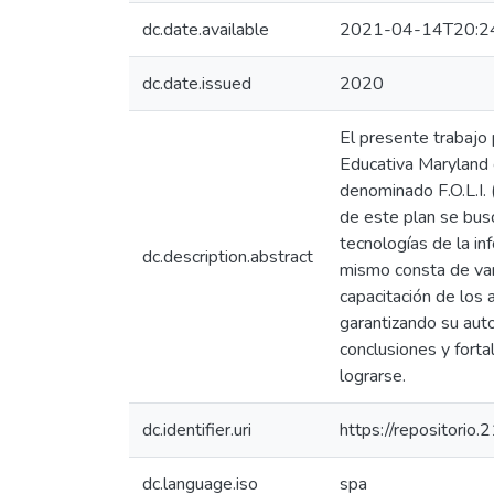
dc.date.available
2021-04-14T20:2
dc.date.issued
2020
El presente trabajo 
Educativa Maryland c
denominado F.O.L.I. 
de este plan se bus
tecnologías de la in
dc.description.abstract
mismo consta de vari
capacitación de los
garantizando su auto
conclusiones y fort
lograrse.
dc.identifier.uri
https://repositorio
dc.language.iso
spa