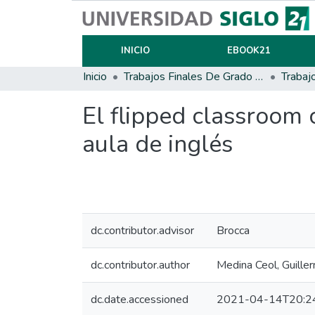
INICIO
EBOOK21
Inicio
Trabajos Finales De Grado Y Posgrado
Trabaj
El flipped classroom 
aula de inglés
dc.contributor.advisor
Brocca
dc.contributor.author
Medina Ceol, Guill
dc.date.accessioned
2021-04-14T20:2