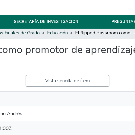
SECRETARÍA DE INVESTIGACIÓN
PREGUNTAS
os Finales de Grado
Educación
El flipped classroom como promotor de aprendizajes significativos en el aula de inglés
como promotor de aprendizajes
Vista sencilla de ítem
ermo Andrés
4:00Z