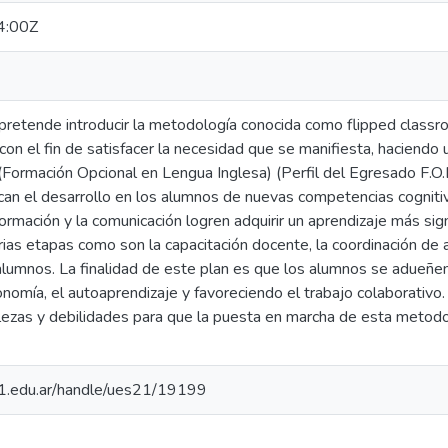
4:00Z
pretende introducir la metodología conocida como flipped classro
on el fin de satisfacer la necesidad que se manifiesta, haciendo
(Formación Opcional en Lengua Inglesa) (Perfil del Egresado F.O.L.
can el desarrollo en los alumnos de nuevas competencias cogniti
formación y la comunicación logren adquirir un aprendizaje más sign
as etapas como son la capacitación docente, la coordinación de ac
 alumnos. La finalidad de este plan es que los alumnos se adueñe
nomía, el autoaprendizaje y favoreciendo el trabajo colaborativo
alezas y debilidades para que la puesta en marcha de esta metod
.21.edu.ar/handle/ues21/19199