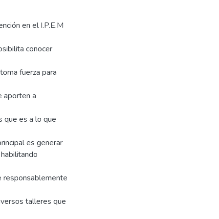
nción en el I.P.E.M
sibilita conocer
 toma fuerza para
e aporten a
s que es a lo que
principal es generar
habilitando
rse responsablemente
versos talleres que