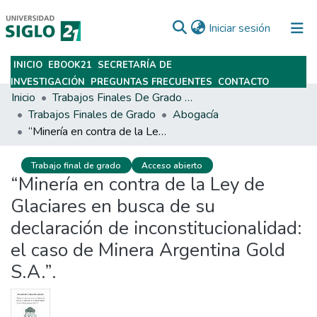
(current)
Iniciar sesión
INICIO
EBOOK21
SECRETARÍA DE
Subir
INVESTIGACIÓN
PREGUNTAS FRECUENTES
CONTACTO
Inicio
Trabajos Finales De Grado Y Posgrado
Trabajos Finales de Grado
Abogacía
“Minería en contra de la Ley de Glaciares en busca de su declaración de inconstitucionalidad: el caso de Minera Argentina Gold S.A.”.
Trabajo final de grado
Acceso abierto
“Minería en contra de la Ley de
Glaciares en busca de su
declaración de inconstitucionalidad:
el caso de Minera Argentina Gold
S.A.”.