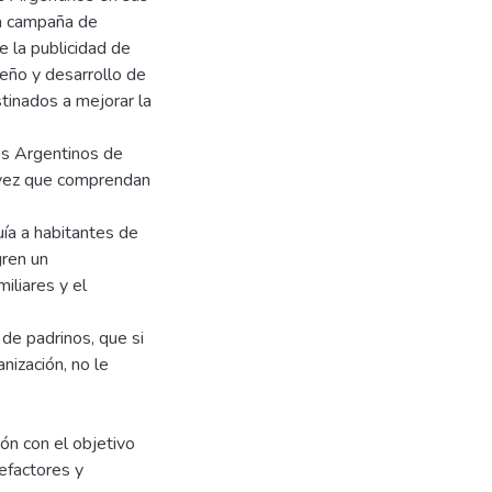
na campaña de
e la publicidad de
seño y desarrollo de
tinados a mejorar la
os Argentinos de
a vez que comprendan
uía a habitantes de
gren un
iliares y el
 de padrinos, que si
nización, no le
ión con el objetivo
nefactores y