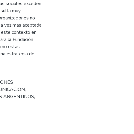
cas sociales exceden
esulta muy
 organizaciones no
ada vez más aceptada
n este contexto en
para la Fundación
ximo estas
una estrategia de
CIONES
UNICACION
,
S ARGENTINOS
,