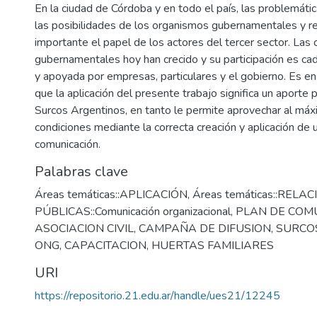
En la ciudad de Córdoba y en todo el país, las problemáti
las posibilidades de los organismos gubernamentales y r
importante el papel de los actores del tercer sector. Las
gubernamentales hoy han crecido y su participación es c
y apoyada por empresas, particulares y el gobierno. Es e
que la aplicación del presente trabajo significa un aporte 
Surcos Argentinos, en tanto le permite aprovechar al má
condiciones mediante la correcta creación y aplicación de 
comunicación.
Palabras clave
Áreas temáticas::APLICACIÓN
,
Áreas temáticas::RELA
PÚBLICAS::Comunicación organizacional
,
PLAN DE COM
ASOCIACION CIVIL
,
CAMPAÑA DE DIFUSION
,
SURCO
ONG
,
CAPACITACION
,
HUERTAS FAMILIARES
URI
https://repositorio.21.edu.ar/handle/ues21/12245