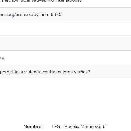
ercial-NoDerivatives 4.0 Internacional
ons.org/licenses/by-nc-nd/4.0/
ro
erpetúa la violencia contra mujeres y niñas?
Nombre:
TFG - Rosalia Martinez.pdf