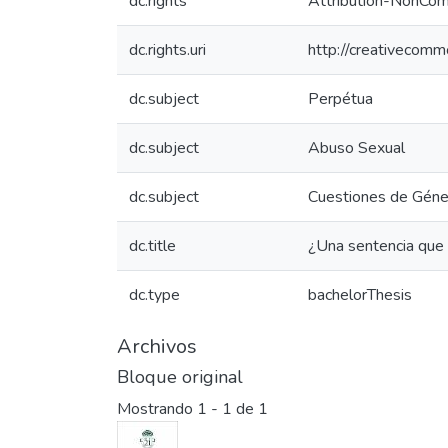
dc.rights
Attribution-NonComm
dc.rights.uri
http://creativecomm
dc.subject
Perpétua
dc.subject
Abuso Sexual
dc.subject
Cuestiones de Géne
dc.title
¿Una sentencia que p
dc.type
bachelorThesis
Archivos
Bloque original
Mostrando
1 - 1 de 1