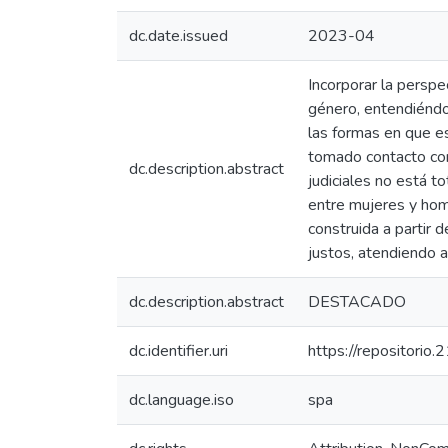
dc.date.issued
2023-04
Incorporar la perspec
género, entendiéndo
las formas en que es
tomado contacto con 
dc.description.abstract
judiciales no está t
entre mujeres y homb
construida a partir 
justos, atendiendo a
dc.description.abstract
DESTACADO
dc.identifier.uri
https://repositorio
dc.language.iso
spa