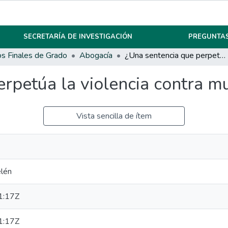
SECRETARÍA DE INVESTIGACIÓN
PREGUNTAS
os Finales de Grado
Abogacía
¿Una sentencia que perpetúa la violencia contra mujeres y niñas?
rpetúa la violencia contra mu
Vista sencilla de ítem
elén
1:17Z
1:17Z