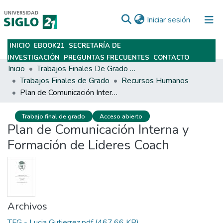
(current)
Iniciar sesión
INICIO
EBOOK21
SECRETARÍA DE
Subir
INVESTIGACIÓN
PREGUNTAS FRECUENTES
CONTACTO
Inicio
Trabajos Finales De Grado Y Posgrado
Trabajos Finales de Grado
Recursos Humanos
Plan de Comunicación Interna y Formación de Lideres Coach
Trabajo final de grado
Acceso abierto
Plan de Comunicación Interna y
Formación de Lideres Coach
Archivos
TFG - Lucia Gutierrez.pdf
(467.66 KB)