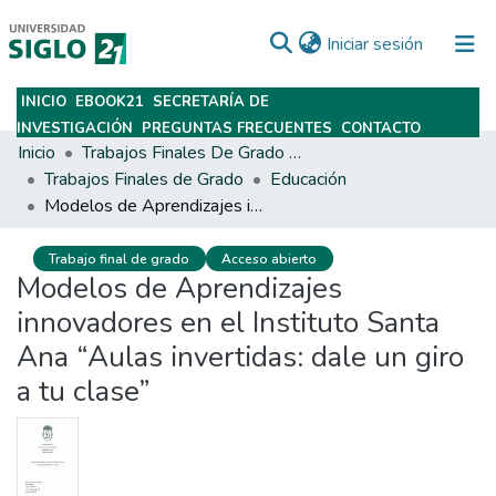
(current)
Iniciar sesión
INICIO
EBOOK21
SECRETARÍA DE
Subir
INVESTIGACIÓN
PREGUNTAS FRECUENTES
CONTACTO
Inicio
Trabajos Finales De Grado Y Posgrado
Trabajos Finales de Grado
Educación
Modelos de Aprendizajes innovadores en el Instituto Santa Ana “Aulas invertidas: dale un giro a tu clase”
Trabajo final de grado
Acceso abierto
Modelos de Aprendizajes
innovadores en el Instituto Santa
Ana “Aulas invertidas: dale un giro
a tu clase”