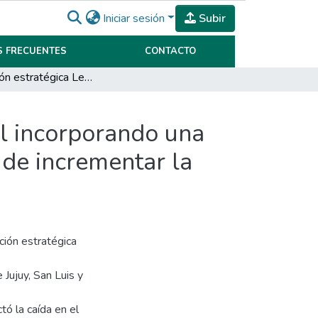
Iniciar sesión
Subir
 FRECUENTES
CONTACTO
Planificación estratégica Ledesma SAAI, UEN Papel incorporando una nueva línea de productos personalizados con el fin de incrementar la rentabilidad
l incorporando una
 de incrementar la
ción estratégica
Jujuy, San Luis y
tó la caída en el