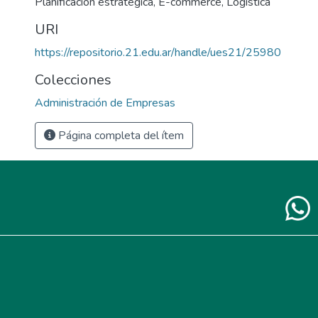
Planificación estratégica
,
E-commerce
,
Logística
URI
https://repositorio.21.edu.ar/handle/ues21/25980
Colecciones
Administración de Empresas
Página completa del ítem