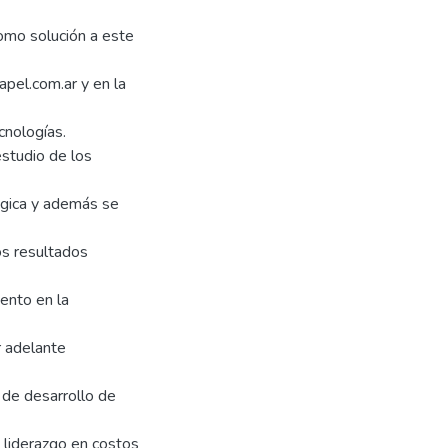
Como solución a este
pel.com.ar y en la
cnologías.
estudio de los
tégica y además se
os resultados
iento en la
r adelante
a de desarrollo de
 liderazgo en costos