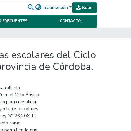
Iniciar sesión
Subir
 FRECUENTES
CONTACTO
as escolares del Ciclo
provincia de Córdoba.
rrollar la
en el Ciclo Básico
dan para consolidar
ayectorias escolares
a Ley N° 26.206. El
senta como
no permitiendo que