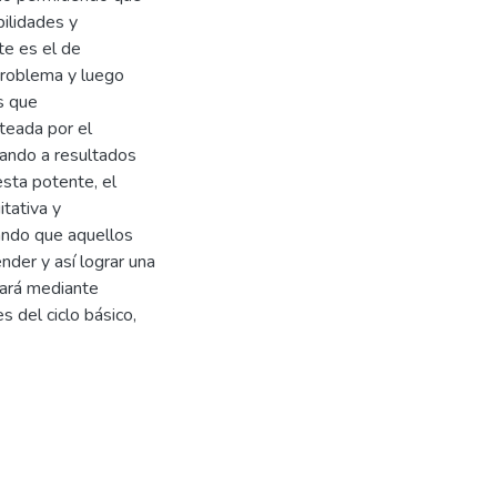
bilidades y
te es el de
 problema y luego
s que
teada por el
bando a resultados
sta potente, el
itativa y
tando que aquellos
nder y así lograr una
tará mediante
s del ciclo básico,