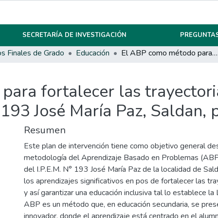
SECRETARÍA DE INVESTIGACIÓN
PREGUNTAS
os Finales de Grado
Educación
El ABP como método para fortalecer las trayectorias escolares del Ciclo Básico del I.P.E.M. N° 193 José María Paz, Saldan, provincia de Córdoba.
ra fortalecer las trayectori
° 193 José María Paz, Saldan, 
Resumen
Este plan de intervención tiene como objetivo general desa
metodología del Aprendizaje Basado en Problemas (ABP) 
del I.P.E.M. N° 193 José María Paz de la localidad de Sal
los aprendizajes significativos en pos de fortalecer las tr
y así garantizar una educación inclusiva tal lo establece l
ABP es un método que, en educación secundaria, se pre
innovador, donde el aprendizaje está centrado en el alum