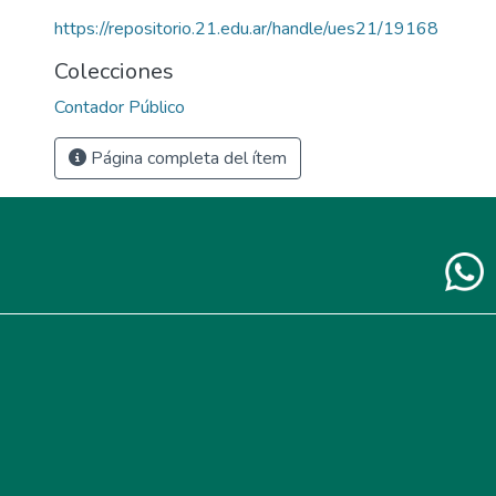
https://repositorio.21.edu.ar/handle/ues21/19168
Colecciones
Contador Público
Página completa del ítem