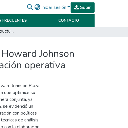
Iniciar sesión
Subir
 FRECUENTES
CONTACTO
Optimización de la estructura de financiamiento de Howard Johnson Plaza Villa Carlos Paz: Un enfoque en su administración operativa
de Howard Johnson
ación operativa
Howard Johnson Plaza
iva que optimice su
nera conjunta, ya
a, se evidenció un
ación con políticas
técnicas de análisis
to con la elaboración