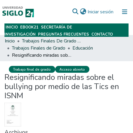
(current)
Iniciar sesión
INICIO
EBOOK21
SECRETARÍA DE
Subir
INVESTIGACIÓN
PREGUNTAS FRECUENTES
CONTACTO
Inicio
Trabajos Finales De Grado Y Posgrado
Trabajos Finales de Grado
Educación
Resignificando miradas sobre el bullying por medio de las Tics en ISNM
Trabajo final de grado
Acceso abierto
Resignificando miradas sobre el
bullying por medio de las Tics en
ISNM
Archivos