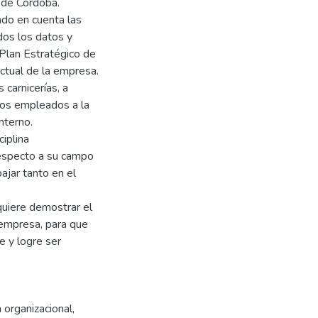
d de Córdoba.
ndo en cuenta las
dos los datos y
 Plan Estratégico de
actual de la empresa.
 carnicerías, a
vos empleados a la
nterno.
iplina
respecto a su campo
ajar tanto en el
quiere demostrar el
 empresa, para que
e y logre ser
organizacional
,