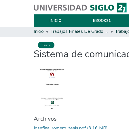
INICIO
EBOOK21
Inicio
Trabajos Finales De Grado Y Posgrado
Trabaj
Tesis
Sistema de comunicaci
Archivos
josefina_romero_tesis.pdf
(3.16 MB)