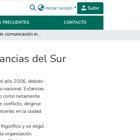
Iniciar sesión
Subir
 FRECUENTES
CONTACTO
Sistema de comunicación interna del Frigorífico Estancias del Sur
ancias del Sur
del año 2006, debido
o nacional. Estancias
cido como netamente
conflicto, dirigirse
icerías en la ciudad
rigorífico y se eligió
a organización,