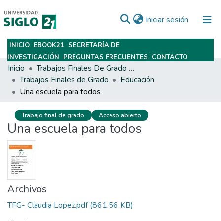
(current)
Iniciar sesión
INICIO
EBOOK21
SECRETARÍA DE
Subir
INVESTIGACIÓN
PREGUNTAS FRECUENTES
CONTACTO
Inicio
Trabajos Finales De Grado Y Posgrado
Trabajos Finales de Grado
Educación
Una escuela para todos
Trabajo final de grado
Acceso abierto
Una escuela para todos
Archivos
TFG- Claudia Lopez.pdf
(861.56 KB)