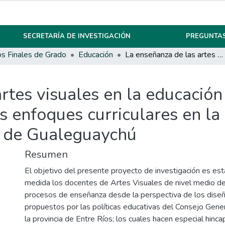
SECRETARÍA DE INVESTIGACIÓN
PREGUNTAS
os Finales de Grado
Educación
La enseñanza de las artes visuales en la educación secundaria y la implementación de los enfoques curriculares en la Escuela Olegario V Andrade de la ciudad de Gualeguaychú
rtes visuales en la educación
 enfoques curriculares en la
d de Gualeguaychú
Resumen
El objetivo del presente proyecto de investigación es es
medida los docentes de Artes Visuales de nivel medio de
procesos de enseñanza desde la perspectiva de los diseño
propuestos por las políticas educativas del Consejo Gene
la provincia de Entre Ríos; los cuales hacen especial hincap