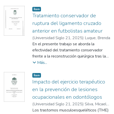
Item type:
,
Ítem
Tratamiento conservador de
ruptura del ligamento cruzado
anterior en futbolistas amateur
(
Universidad Siglo 21
,
2025
)
Luque, Brenda
En el presente trabajo se aborda la
efectividad del tratamiento conservador
frente a la reconstrucción quirúrgica tras la
ruptura del ligamento cruzado anterior (LCA)
Más...
en futbolistas amateurs. El tratamiento
conservador, basado en ejercicios
Item type:
,
Ítem
terapéuticos y fortalecimiento muscular, es
Impacto del ejercicio terapéutico
propuesto como una alternativa viable que
en la prevención de lesiones
minimiza complicaciones quirúrgicas, reduce
ocupacionales en odontólogos
costos y favorece una recuperación funcional
(
Universidad Siglo 21
,
2025
)
Silva, Micaela
comparable en ciertos casos.
Agustina
Los trastornos musculoesqueléticos (TME)
El mismo analiza factores como el