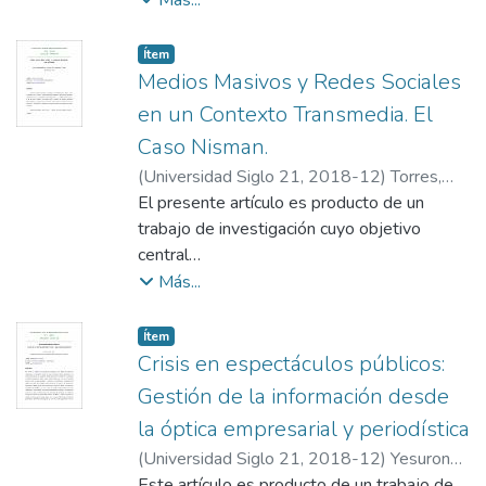
Más...
mediática realizada por Clarín y Página 12
en torno a
Item type:
,
Ítem
la muerte del fiscal Alberto Nisman en los
Medios Masivos y Redes Sociales
meses de enero y febrero del 2015. El
en un Contexto Transmedia. El
análisis
Caso Nisman.
busca identificar coincidencias y diferencias
(
Universidad Siglo 21
,
2018-12
)
Torres,
en el tratamiento de la noticia de un mismo
Celeste Rocío
El presente artículo es producto de un
acontecimiento. Como conclusión,
trabajo de investigación cuyo objetivo
observamos que ante un mismo evento,
central
cada diario mostró
fue analizar el “Caso Nisman”, como
Más...
aspectos diferentes del acontecimiento,
acontecimiento mediático, tomando como
realizando la cobertura enfocados en sus
unidades de
propios
Item type:
,
Ítem
análisis dos diarios on line (con líneas
Crisis en espectáculos públicos:
intereses.
editoriales diferentes) y las publicaciones
Gestión de la información desde
de usuarios
la óptica empresarial y periodística
de la red social Facebook. Este trabajo
(
Universidad Siglo 21
,
2018-12
)
Yesuron
tomó el concepto de Narrativa transmedia
Ferreyra, Julieta
Este artículo es producto de un trabajo de