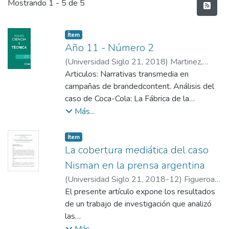
Últimos documentos
Mostrando
1 - 5 de 5
Item type:
,
Ítem
Año 11 - Número 2
(
Universidad Siglo 21
,
2018
)
Martinez,
Alejandra
Articulos: Narrativas transmedia en
campañas de brandedcontent. Análisis del
caso de Coca-Cola: La Fábrica de la
Felicidad. Franco Alejandro Ferraro / Crisis
Más...
en espectáculos públicos:Gestión de la
información desde la óptica empresarial y
Item type:
,
Ítem
periodística. Julieta Yesuron Ferreyra /
La cobertura mediática del caso
Masivos y Redes Sociales en un Contexto
Nisman en la prensa argentina
Transmedia.El Caso Nisman. Celeste Rocío
(
Universidad Siglo 21
,
2018-12
)
Figueroa,
Torres / La cobertura mediática del caso
María Rocío
El presente artículo expone los resultados
Nisman en la prensa argentina. María Rocío
de un trabajo de investigación que analizó
Figueroa.
las
diferencias y similitudes de la cobertura