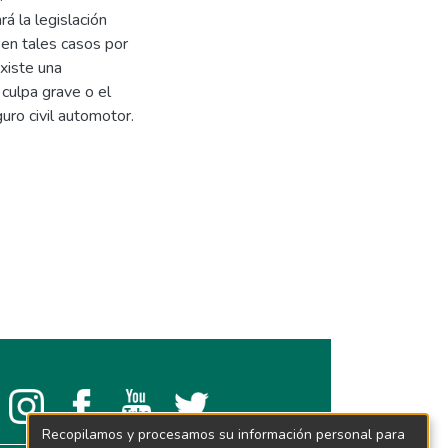
rá la legislación
 en tales casos por
existe una
 culpa grave o el
uro civil automotor.
Recopilamos y procesamos su información personal para