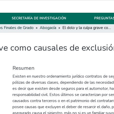
SECRETARÍA DE INVESTIGACIÓN
PREGUNTAS
os Finales de Grado
Abogacía
El dolo y la culpa grave como causales de exclusión de la cobertura del seguro civil.
ave como causales de exclusió
Resumen
Existen en nuestro ordenamiento jurídico contratos de se
pólizas de diversas clases, dependiendo de las necesida
es decir que existen desde seguros para el automotor, h
responsabilidad civil. Estos últimos se caracterizan por s
causados contra terceros o en el patrimonio del contratan
posee causas que excluyen el deber de resarcir el daño, p
asegurado causa el siniestro, más no si es un familiar suyo