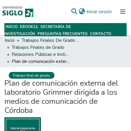
(current)
Iniciar sesión
INICIO
EBOOK21
SECRETARÍA DE
Subir
INVESTIGACIÓN
PREGUNTAS FRECUENTES
CONTACTO
Inicio
Trabajos Finales De Grado Y Posgrado
Trabajos Finales de Grado
Relaciones Públicas e Institucionales
Plan de comunicación externa del laboratorio Grimmer dirigida a los medios de comunicación de Córdoba
Trabajo final de grado
Plan de comunicación externa del
laboratorio Grimmer dirigida a los
medios de comunicación de
Córdoba