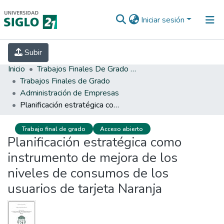
Iniciar sesión
INICIO
EBOOK21
SECRETARÍA DE
Subir
INVESTIGACIÓN
PREGUNTAS FRECUENTES
CONTACTO
Inicio
Trabajos Finales De Grado Y Posgrado
Trabajos Finales de Grado
Administración de Empresas
Planificación estratégica como instrumento de mejora de los niveles de consumos de los usuarios de tarjeta Naranja
Trabajo final de grado
Acceso abierto
Planificación estratégica como
instrumento de mejora de los
niveles de consumos de los
usuarios de tarjeta Naranja