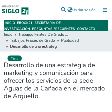
(current)
Iniciar sesión
INICIO
EBOOK21
SECRETARÍA DE
Subir
INVESTIGACIÓN
PREGUNTAS FRECUENTES
CONTACTO
Inicio
Trabajos Finales De Grado Y Posgrado
Trabajos Finales de Grado
Publicidad
Desarrollo de una estrategia de marketing y comunicación para ofrecer los servicios de la sede Aguas de la Cañada en el mercado de Argüello
Tesis
Desarrollo de una estrategia de
marketing y comunicación para
ofrecer los servicios de la sede
Aguas de la Cañada en el mercado
de Argüello