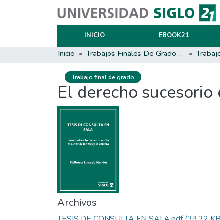
INICIO
EBOOK21
Inicio
Trabajos Finales De Grado Y Posgrado
Trabaj
Trabajo final de grado
El derecho sucesorio 
Archivos
TESIS DE CONSULTA EN SALA.pdf
(38.32 KB