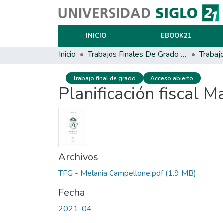
INICIO
EBOOK21
Inicio
Trabajos Finales De Grado Y Posgrado
Trabaj
Trabajo final de grado
Acceso abierto
Planificación fiscal 
Archivos
TFG - Melania Campellone.pdf
(1.9 MB)
Fecha
2021-04