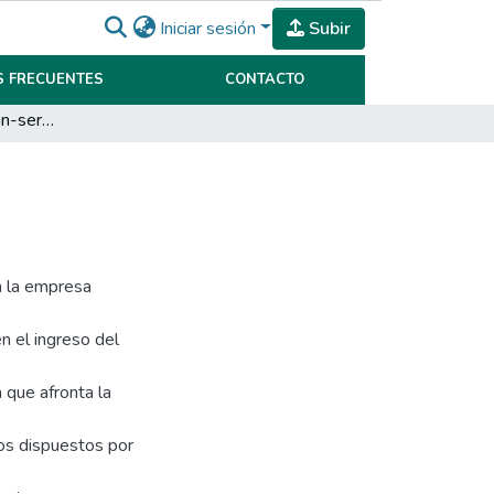
Iniciar sesión
Subir
 FRECUENTES
CONTACTO
Planificación fiscal Man-ser SRL
 a la empresa
n el ingreso del
 que afronta la
os dispuestos por