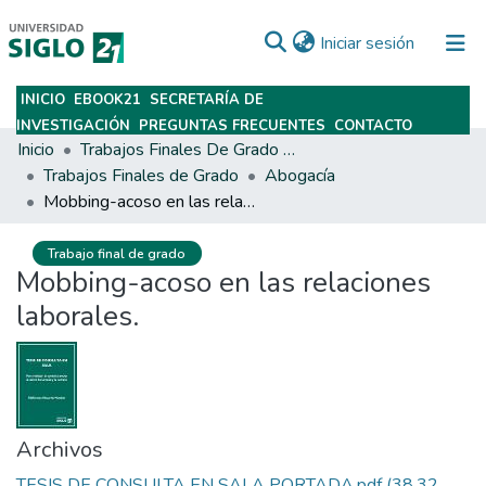
(current)
Iniciar sesión
INICIO
EBOOK21
SECRETARÍA DE
Subir
INVESTIGACIÓN
PREGUNTAS FRECUENTES
CONTACTO
Inicio
Trabajos Finales De Grado Y Posgrado
Trabajos Finales de Grado
Abogacía
Mobbing-acoso en las relaciones laborales.
Trabajo final de grado
Mobbing-acoso en las relaciones
laborales.
Archivos
TESIS DE CONSULTA EN SALA PORTADA.pdf
(38.32