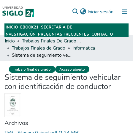
(current)
Iniciar sesión
INICIO
EBOOK21
SECRETARÍA DE
Subir
INVESTIGACIÓN
PREGUNTAS FRECUENTES
CONTACTO
Inicio
Trabajos Finales De Grado Y Posgrado
Trabajos Finales de Grado
Informática
Sistema de seguimiento vehicular con identificación de conductor
Trabajo final de grado
Acceso abierto
Sistema de seguimiento vehicular
con identificación de conductor
Archivos
TFG - Silveyra Gabriel.pdf
(1.24 MB)